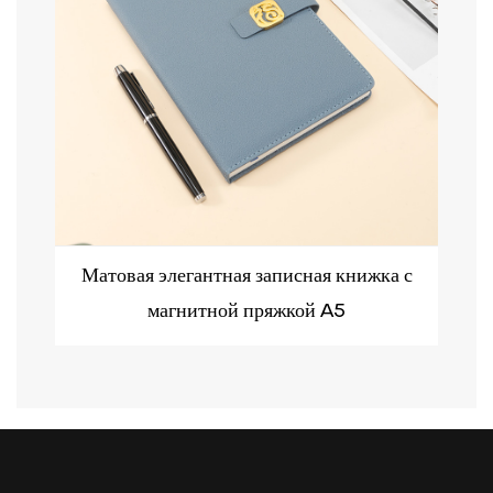
Матовая элегантная записная книжка с
У
магнитной пряжкой A5